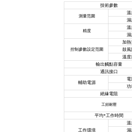
技術參數
溫
測量范圍
濕
溫
精度
濕
加熱
控制參數設定范圍
鼓風
溫度
輸出觸點容量
通訊接口
電
輔助電源
功
絕緣電阻
工頻耐壓
平均*工作時間
溫
工作環境
濕