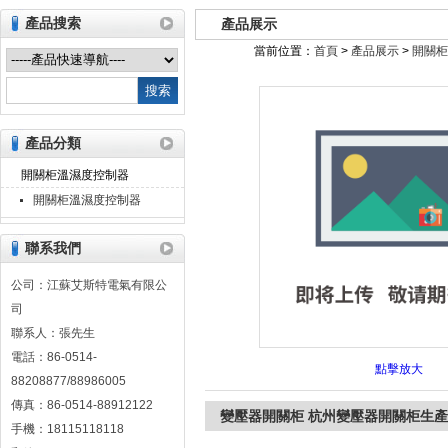
產品搜索
產品展示
當前位置：
首頁
>
產品展示
>
開關柜
江蘇艾斯特電氣有限公司
產品分類
開關柜溫濕度控制器
開關柜溫濕度控制器
聯系我們
公司：江蘇艾斯特電氣有限公
司
聯系人：張先生
電話：86-0514-
點擊放大
88208877/88986005
傳真：86-0514-88912122
變壓器開關柜 杭州變壓器開關柜生產
手機：18115118118