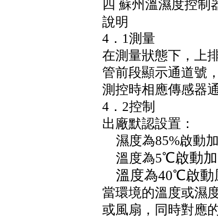
蘇州溫濕度控制
四
說明
4．1
測量
在測量狀態下，上
管前段顯示通道號
測控時相應傳感器
4．2
控制
出廠默認設置：
濕度為85%啟動加
℃啟動加
溫度為5
溫度為40℃啟動
當環境的溫度或濕
或風扇，同時對應