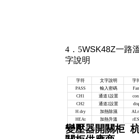
WSK48Z一
4．5
字說明
字符
文字說明
字
PASS
輸入密碼
F
a
n
CH1
通道1設置
con
CH2
通道2設置
dis
H.dry
加熱除濕
AL
HEAt
加熱升溫
rES
變壓器開關柜 