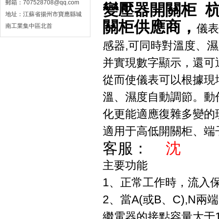
郵箱：
707528708@qq.com
變壓器開關柜 
地址：江蘇省揚州市寶應縣城
關柜供應商，
儀表
南工業集中區北首
感器,可同時對溫度、
并實現數字顯示，還可
從而使儀表可以根據現
溫、濕度自動調節。動
化更能適應復雜多變的
適用于高低開關柜、端
客服：
沈
主要功能
1、正常工作時，流入保
2、當A(或B、C),N兩
繼電器的接點容量大于