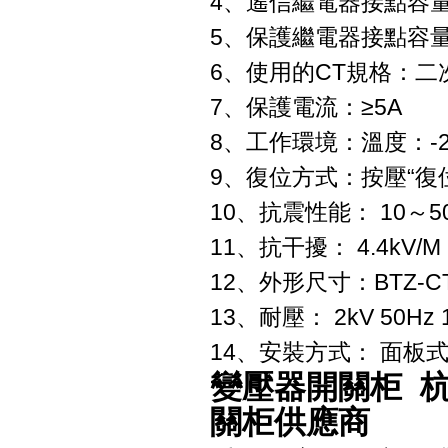
4、遙信繼電器接點容量：
5、保護繼電器接點容量：A
6、使用的CT規格：二
7、保護電流：≥5A
8、工作環境：溫度：-2
9、復位方式：按壓“復位
10、抗震性能： 10～50-1
11、抗干擾： 4.4kV/M
12、外形尺寸：BTZ-CTB
13、耐壓： 2kV 50Hz 
14、安裝方式： 面板
變壓器開關柜 
關柜供應商