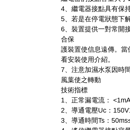
4、繼電器接點具有保
5、若是在停電狀態下
6、裝置提供一對常開
合保
護裝置使信息遠傳。當
看安裝使用介紹。
7、注意加濕水泵因時
風葉使之轉動
技術指標
1、正常漏電流： <1m
2、導通電壓Uc：150V
3、導通時間Ts：50ms≤